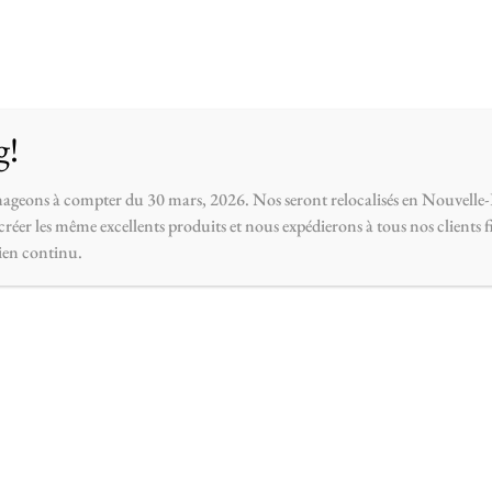
opos
Contactez-nous
g!
ageons à compter du 30 mars, 2026. Nos seront relocalisés en Nouvelle-
réer les même excellents produits et nous expédierons à tous nos clients 
ien continu.
IN STOCK
bougie zen
$
18.00
–
$
36.00
Fait d’huile essentielle de quali