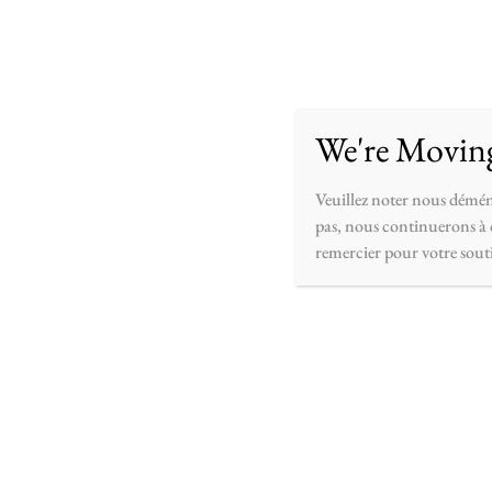
Accueil
Boutique
Personnaliser
À pr
We're Movin
Veuillez noter nous démén
pas, nous continuerons à c
remercier pour votre sout