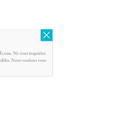
English
Français
0
Écosse. Ne vous inquiétez
fidèles. Nous voulons vous
té supérieure de lavande.