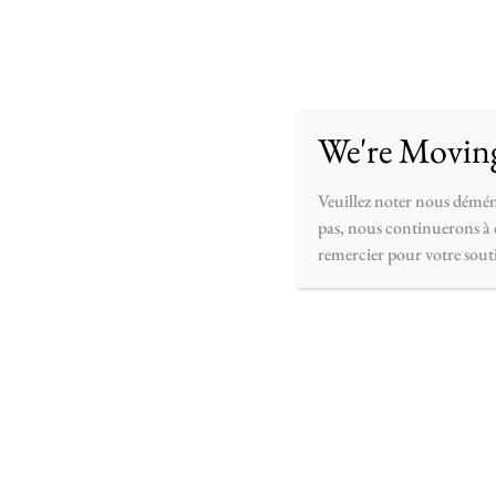
Accueil
Boutique
Personnaliser
À pr
We're Movin
Veuillez noter nous démén
pas, nous continuerons à c
remercier pour votre sout
Personn