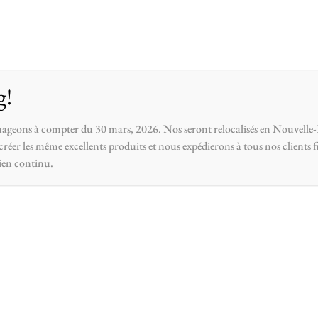
opos
Contactez-nous
g!
ageons à compter du 30 mars, 2026. Nos seront relocalisés en Nouvelle-
réer les même excellents produits et nous expédierons à tous nos clients 
ien continu.
aliser ~ Corporatif ~
Privée