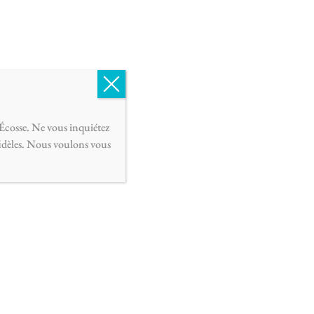
English
Français
0
Écosse. Ne vous inquiétez
fidèles. Nous voulons vous
 Marque