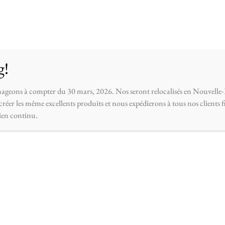
opos
Contactez-nous
g!
ageons à compter du 30 mars, 2026. Nos seront relocalisés en Nouvelle-
réer les même excellents produits et nous expédierons à tous nos clients 
ien continu.
IN STOCK
bougie noël
$
18.00
–
$
36.00
Huiles de parfums saisonniers –
pour bougie 250ml.