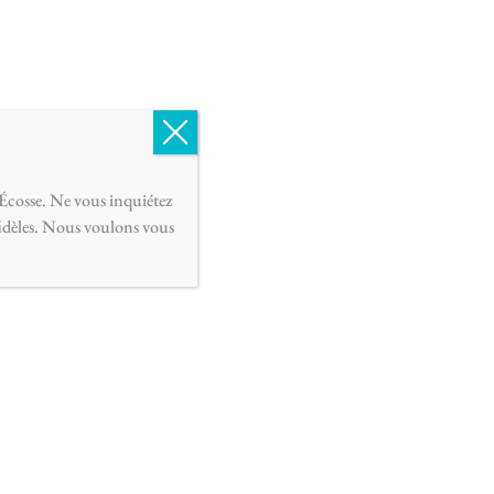
English
Français
0
Écosse. Ne vous inquiétez
fidèles. Nous voulons vous
 automne – hiver, Sapin avec couvercle en bois