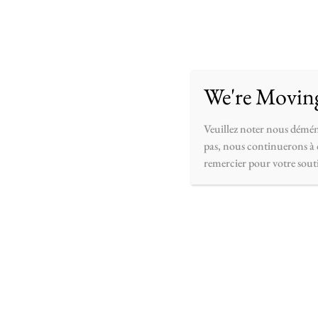
Accueil
Boutique
Personnaliser
À pr
We're Movin
Veuillez noter nous démén
pas, nous continuerons à c
remercier pour votre sout