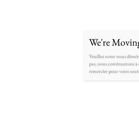
Accueil
Boutique
Personnaliser
À pr
We're Movin
Veuillez noter nous démén
pas, nous continuerons à c
remercier pour votre sout
Fa