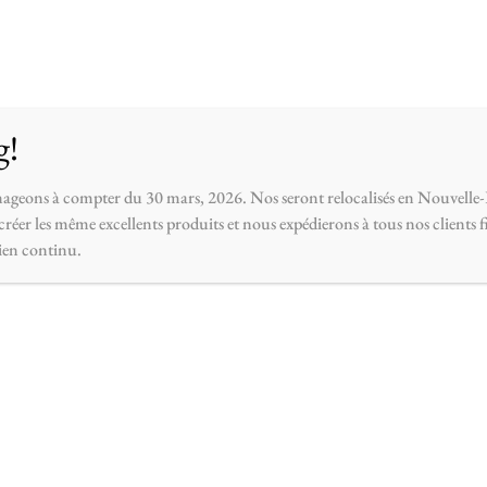
opos
Contactez-nous
g!
ageons à compter du 30 mars, 2026. Nos seront relocalisés en Nouvelle-
réer les même excellents produits et nous expédierons à tous nos clients 
ien continu.
villa
it d’huile essentielle de qualité supérieure florals et agrumes