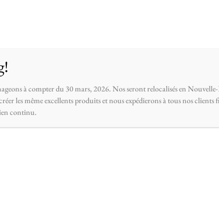
opos
Contactez-nous
g!
ageons à compter du 30 mars, 2026. Nos seront relocalisés en Nouvelle-
réer les même excellents produits et nous expédierons à tous nos clients 
ien continu.
IN STOCK
couvercle en b
$
6.00
−
+