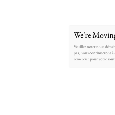
Accueil
Boutique
Personnaliser
À pr
We're Movin
Veuillez noter nous démén
pas, nous continuerons à c
remercier pour votre sout