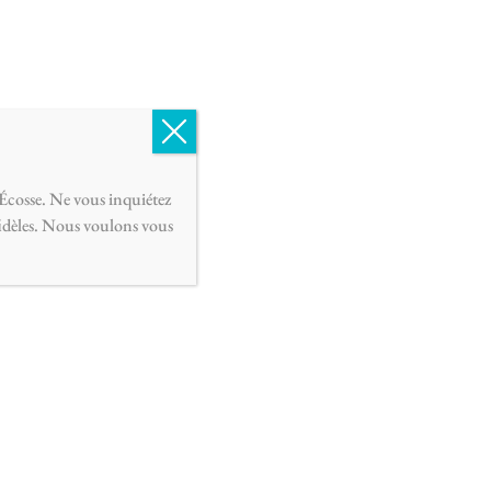
Français
0
Écosse. Ne vous inquiétez
fidèles. Nous voulons vous
ois pour bougie
AJOUTER AU PANIER